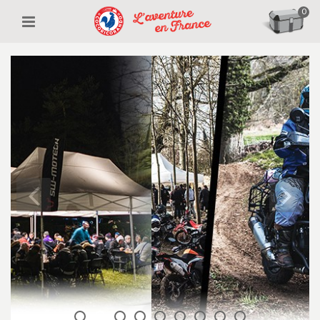
0
March Moto
Madness France