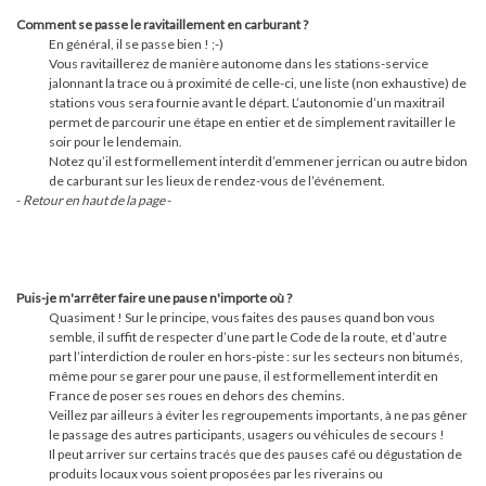
Comment se passe le ravitaillement en carburant ?
En général, il se passe bien ! ;-)
Vous ravitaillerez de manière autonome dans les stations-service
jalonnant la trace ou à proximité de celle-ci, une liste (non exhaustive) de
stations vous sera fournie avant le départ. L’autonomie d’un maxitrail
permet de parcourir une étape en entier et de simplement ravitailler le
soir pour le lendemain.
Notez qu’il est formellement interdit d’emmener jerrican ou autre bidon
de carburant sur les lieux de rendez-vous de l’événement.
-
Retour en haut de la page
-
Puis-je m'arrêter faire une pause n'importe où ?
Quasiment ! Sur le principe, vous faites des pauses quand bon vous
semble, il suffit de respecter d’une part le Code de la route, et d’autre
part l’interdiction de rouler en hors-piste : sur les secteurs non bitumés,
même pour se garer pour une pause, il est formellement interdit en
France de poser ses roues en dehors des chemins.
Veillez par ailleurs à éviter les regroupements importants, à ne pas gêner
le passage des autres participants, usagers ou véhicules de secours !
Il peut arriver sur certains tracés que des pauses café ou dégustation de
produits locaux vous soient proposées par les riverains ou