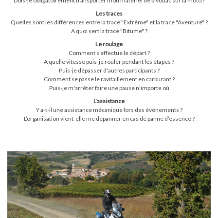
Dois-je obligatoirement transporter mon matériel de bivouac sur la moto ?
Les traces
Quelles sont les différences entre la trace "Extrême" et la trace "Aventure" ?
A quoi sert la trace "Bitume" ?
Le roulage
Comment s’effectue le départ ?
A quelle vitesse puis-je rouler pendant les étapes ?
Puis-je dépasser d'autres participants ?
Comment se passe le ravitaillement en carburant ?
Puis-je m'arrêter faire une pause n'importe où
L’assistance
Y a-t-il une assistance mécanique lors des événements ?
L’organisation vient-elle me dépanner en cas de panne d’essence ?