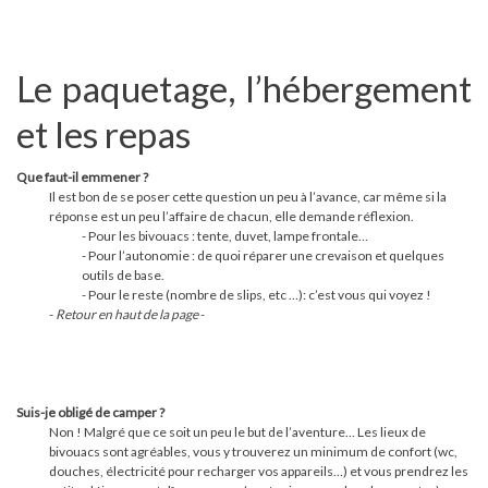
Le paquetage, l’hébergement
et les repas
Que faut-il emmener ?
Il est bon de se poser cette question un peu à l’avance, car même si la
réponse est un peu l’affaire de chacun, elle demande réflexion.
- Pour les bivouacs : tente, duvet, lampe frontale…
- Pour l’autonomie : de quoi réparer une crevaison et quelques
outils de base.
- Pour le reste (nombre de slips, etc …): c’est vous qui voyez !
-
Retour en haut de la page
-
Suis-je obligé de camper ?
Non ! Malgré que ce soit un peu le but de l’aventure… Les lieux de
bivouacs sont agréables, vous y trouverez un minimum de confort (wc,
douches, électricité pour recharger vos appareils…) et vous prendrez les