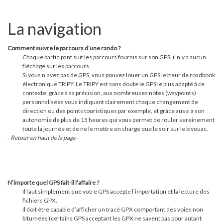
La navigation
Comment suivre le parcours d’une rando ?
Chaque participant suit les parcours fournis sur son GPS, il n’y a aucun
fléchage sur les parcours.
Si vous n’avez pas de GPS, vous pouvez louer un
GPS lecteur de roadbook
électronique TRIPY
. Le TRIPY est sans doute le GPS le plus adapté à ce
contexte, grâce à sa précision, aux nombreuses notes (waypoints)
personnalisées vous indiquant clairement chaque changement de
direction ou des points touristiques par exemple, et grâce aussi à son
autonomie de plus de 15 heures qui vous permet de rouler sereinement
toute la journée et de ne le mettre en charge que le soir sur le bivouac.
-
Retour en haut de la page
-
N’importe quel GPS fait-il l’affaire ?
Il faut simplement que votre GPS accepte l’importation et la lecture des
fichiers GPX.
Il doit être capable d’afficher un tracé GPX comportant des voies non
bitumées (certains GPS acceptant les GPX ne savent pas pour autant