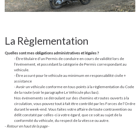
La Règlementation
Quelles sont mes obligations administratives et légales ?
- Être titulaire d’un Permis de conduire en cours de validité lors de
l’événement, et possédant la catégorie de Permis correspondant au
véhicule.
- Être assuré pour le véhicule au minimum en responsabilité civile +
assistance
- Avoir un véhicule conforme en tous points à la règlementation du Code
de la route (voir le paragraphe
Le Véhicule
plus bas).
Nos événements se déroulant sur des chemins et routes ouverts à la
circulation, vous pouvez tout à fait être contrôlé par les Forces de l’Ordre
durant le week-end. Vous faites votre affaire de toute contravention ou
délit constaté par celles-ci à votre égard, que ce soit au sujet de la
conformité du véhicule, du respect de la vitesse ou autre.
-
Retour en haut de la page
-