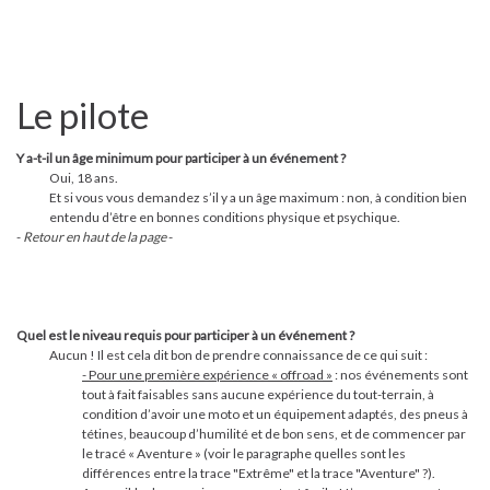
Le pilote
Y a-t-il un âge minimum pour participer à un événement ?
Oui, 18 ans.
Et si vous vous demandez s’il y a un âge maximum : non, à condition bien
entendu d’être en bonnes conditions physique et psychique.
-
Retour en haut de la page
-
Quel est le niveau requis pour participer à un événement ?
Aucun ! Il est cela dit bon de prendre connaissance de ce qui suit :
- Pour une première expérience « offroad »
: nos événements sont
tout à fait faisables sans aucune expérience du tout-terrain, à
condition d’avoir une moto et un équipement adaptés, des pneus à
tétines, beaucoup d’humilité et de bon sens, et de commencer par
le tracé « Aventure » (voir le paragraphe quelles sont les
différences entre la trace "Extrême" et la trace "Aventure" ?).