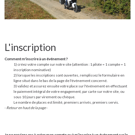
L'inscription
Comment m'inscrire à un événement ?
1) créez votre compte sur notre site (attention : 1 pilote = 1 compte = 1
inscription nominative)
2) lorsque les inscriptions sont ouvertes, remplissez le formulaire en
ligne situé dans le bas de la page de l'événement concerné.
3) validez et assurez ensuite votre place sur l'événement en effectuant
le paiement intégral de votre engagement, par carte sur notre site, ou
sous 10 jours par virement ou chèque.
Le nombre de places est limité, premiers arrivés, premiers servis.
-
Retour en haut de la page
-
Je ne parviens pas à créer mon compte ou à m’inscrire à un événement sur le