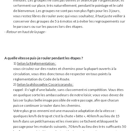
minutes. Les groupes ne sont pas définis à l’avance par l’organisation, ils
se forment sur place, très naturellement, pendant le pointage et le café
de bienvenue. Les groupes ne sont pas non plus figés pour les 3 jours,
vous restez libres de rouler avec qui vous souhaitez, il faut juste veiller à
conserver des groupes de 5 à 6 motos et à éviter les regroupements sur
le parcours ou sur les pauses lors des étapes.
-
Retour en haut de la page
-
A quelle vitesse puis-je rouler pendant les étapes ?
1)
Selon la Règlementation :
vous circulez sur des routes et chemins pour la plupart ouverts à la
circulation, vous êtes donc tenus de respecter en tous points la
règlementation du Code de la Route.
2)
Selon la philosophie Cocoricorando :
rappel : il s'agit d'une balade, sans classement ni compétition. Vous êtes
en quelque sorte les ambassadeurs de notre loisir, vous vous devez de
laisser la plus belle image possible de votre passage, afin que chacun
puisse continuer à rouler dans les chemins.
Votre plus gros ennemi est une mauvaise adaptation de la vitesse :
quelques km/h de trop et c'est la chute « bête », 40 km/h au lieu de 15
km/h dans un petit hameau et les riverains se fâchent et bloquent le
passage pour les motards suivants, 70 km/h au lieu des très suffisants 50