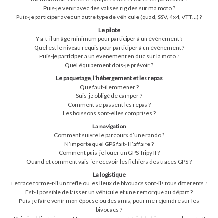
Puis-je venir avec des valises rigides sur ma moto ?
Puis-je participer avec un autre type de véhicule (quad, SSV, 4x4, VTT…) ?
Le pilote
Y a-t-il un âge minimum pour participer à un événement ?
Quel est le niveau requis pour participer à un événement ?
Puis-je participer à un événement en duo sur la moto ?
Quel équipement dois-je prévoir ?
Le paquetage, l’hébergement et les repas
Que faut-il emmener ?
Suis-je obligé de camper ?
Comment se passent les repas ?
Les boissons sont-elles comprises ?
La navigation
Comment suivre le parcours d’une rando ?
N’importe quel GPS fait-il l’affaire ?
Comment puis-je louer un GPS Tripy II ?
Quand et comment vais-je recevoir les fichiers des traces GPS ?
La logistique
Le tracé forme-t-il un trèfle ou les lieux de bivouacs sont-ils tous différents ?
Est-il possible de laisser un véhicule et une remorque au départ ?
Puis-je faire venir mon épouse ou des amis, pour me rejoindre sur les
bivouacs ?