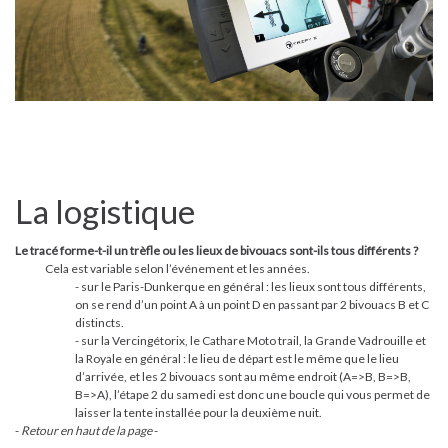
La logistique
Le tracé forme-t-il un trèfle ou les lieux de bivouacs sont-ils tous différents ?
Cela est variable selon l’événement et les années.
- sur le Paris-Dunkerque en général : les lieux sont tous différents,
on se rend d’un point A à un point D en passant par 2 bivouacs B et C
distincts.
- sur la Vercingétorix, le Cathare Moto trail, la Grande Vadrouille et
la Royale en général : le lieu de départ est le même que le lieu
d’arrivée, et les 2 bivouacs sont au même endroit (A=>B, B=>B,
B=>A), l’étape 2 du samedi est donc une boucle qui vous permet de
laisser la tente installée pour la deuxième nuit.
-
Retour en haut de la page
-