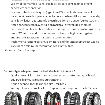
Les « vieilles mamies » ainsi que les side-cars sont adaptés et font
généralement sensation.
Les motos trails électriques (type Zero DS) sont les bienvenues et
pourront être rechargées sur les bivouacs ou le midi lors des pauses déj
dans les villages. L'autonomie électrique doit être supérieure à 150 km.
Notre concept étant l’aventure en maxitrail à travers les chemins
carrossables et les petites routes pittoresques, nous ne parlons pas de «
rando TT » ou d’« enduro ». Aussi les motos plus légères ou typées
enduro sont acceptées mais peu recommandées.
Règlementairement parlant, la cylindrée minimum acceptée est 125 cc,
la cylindrée minimum recommandée étant 600 cc.
-
Retour en haut de la page
-
De quels types de pneus ma moto doit-elle être équipée ?
Quelle que soit la moto, nous recommandons fortement qu'elle soit
équipée de pneus à tétines ou crampons.
Nous déconseillons les pneus dits « mixtes ».
Voici quelques exemples illustrés pour bien comprendre la différence :