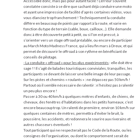
Accessible donc, mais pas pour autant facile ! L’erreur souvent
constatée consiste à se dire que sachant déjà conduire une moto
et ayant une impression de facilité d’après certaines vidéos, vous
vous élanciez trop franchement ! Techniquement la conduite
diffère en beaucoup de points par rapport à la route, et varie en
fonction du type de terrain (sable, boue, cailloux…). Elle demande
donc à être découverte petit à petit, ou si l’on est pressé, à
s’orienter vers un stage offroad préalable, ou encore de participer
au March Moto Madness France, qui a lieu fin mars à Dreux, et qui
permet de découvrir le offroad à son rythme en bénéficiant de
conseils de pilotage.
- La conduite « offroad » pour les plus expérimentés
: elle doit être
sage !! Il s’agit de balades touristiques conviviales, tranquilles, les
participants se devant de laisser une belle image de leur passage.
Sur les pistes et chemins « roulants » : ne dépassez pas 50 km/h !
Partout où il semble nécessaire de ralentir : n’hésitez pas à ralentir
un peu plus encore !
Passer à 30 ou 40 km/h à quelques mètres d’enfants, de chiens, de
chevaux, des fenêtres d’habitations dans les petits hameaux, c’est
encore beaucoup trop. Un ralenti de première, environ 10 km/h sur
quelques centaines de mètres, permettra d’éviter le bruit, la
poussière, les accidents, et redonnera le sourire aux riverains et
autres chasseurs éventuels !
Tout participant qui ne respecterait pas le Code de la Route, ou les
consignes de l’organisation, ou dont le comportement serait de