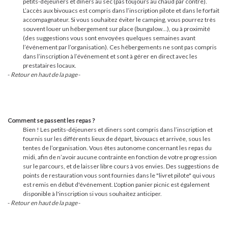
petits-déjeuners et dîners au sec (pas toujours au chaud par contre).
L’accès aux bivouacs est compris dans l’inscription pilote et dans le forfait
accompagnateur. Si vous souhaitez éviter le camping, vous pourrez très
souvent louer un hébergement sur place (bungalow…), ou à proximité
(des suggestions vous sont envoyées quelques semaines avant
l’événement par l’organisation). Ces hébergements ne sont pas compris
dans l’inscription à l’événement et sont à gérer en direct avec les
prestataires locaux.
-
Retour en haut de la page
-
Comment se passent les repas ?
Bien ! Les petits-déjeuners et diners sont compris dans l’inscription et
fournis sur les différents lieux de départ, bivouacs et arrivée, sous les
tentes de l’organisation. Vous êtes autonome concernant les repas du
midi, afin de n’avoir aucune contrainte en fonction de votre progression
sur le parcours, et de laisser libre cours à vos envies. Des suggestions de
points de restauration vous sont fournies dans le "livret pilote" qui vous
est remis en début d'événement. L'option panier picnic est également
disponible à l'inscription si vous souhaitez anticiper.
-
Retour en haut de la page
-