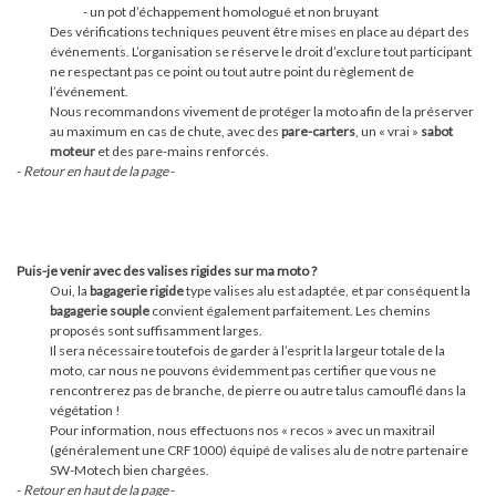
- un pot d’échappement homologué et non bruyant
Des vérifications techniques peuvent être mises en place au départ des
événements. L’organisation se réserve le droit d’exclure tout participant
ne respectant pas ce point ou tout autre point du règlement de
l’événement.
Nous recommandons vivement de protéger la moto afin de la préserver
au maximum en cas de chute, avec des
pare-carters
, un « vrai »
sabot
moteur
et des pare-mains renforcés.
-
Retour en haut de la page
-
Puis-je venir avec des valises rigides sur ma moto ?
Oui, la
bagagerie rigide
type valises alu est adaptée, et par conséquent la
bagagerie souple
convient également parfaitement. Les chemins
proposés sont suffisamment larges.
Il sera nécessaire toutefois de garder à l’esprit la largeur totale de la
moto, car nous ne pouvons évidemment pas certifier que vous ne
rencontrerez pas de branche, de pierre ou autre talus camouflé dans la
végétation !
Pour information, nous effectuons nos « recos » avec un maxitrail
(généralement une CRF1000) équipé de valises alu de notre partenaire
SW-Motech bien chargées.
-
Retour en haut de la page
-