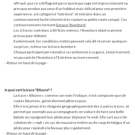
offroad, que ce soit flagrant parce que le passage est impressionnant ou
presque anodun aux yeux d'un habitué mais délicat pour une première
expérience, est catégorisé "extrême", et entraîne donc un
contournement facile (chemin très roulant ou petite route sympa). Ces
contournements forment
la trace "Aventure"
.
Les 2 traces sont donc à 80 % les mêmes, l'Aventure étant vraiment
prévue pour débuter.
Evidemment, les conditions météo peuvent cela dit réserver quelques
surprises, même sur la trace Aventure.
Chaque participant personnalise sa randonnée à sa guise, à tout moment,
en passant de l'Aventure à l'Extrême ou inversement.
-
Retour en haut de la page
-
A quoi sert la trace "Bitume" ?
La trace « Bitume », comme son nom l’indique, n’est composée que de
routes bitumées, généralement pittoresques.
Elle n’est jamais très éloignée géographiquement des 2 autres traces, et
permet par exemple aux accompagnants en voiture de faire une belle
balade en rejoignant leur pilote pour déjeuner le midi. Elle sert aussi de
solution de « repli » en cas de mauvaise météo ou de coup de fatigue d’un
pilote pour rejoindre le bivouac plus rapidement.
-
Retour en haut de la page
-