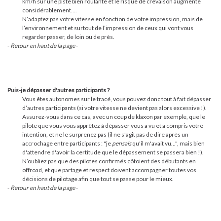
km/h sur une piste bien roulante et le risque de crevaison augmente
considérablement….
N’adaptez pas votre vitesse en fonction de votre impression, mais de
l’environnement et surtout de l’impression de ceux qui vont vous
regarder passer, de loin ou de près.
-
Retour en haut de la page
-
Puis-je dépasser d'autres participants ?
Vous êtes autonomes sur le tracé, vous pouvez donc tout à fait dépasser
d’autres participants (si votre vitesse ne devient pas alors excessive !).
Assurez-vous dans ce cas, avec un coup de klaxon par exemple, que le
pilote que vous vous apprêtez à dépasser vous a vu et a compris votre
intention, et ne le surprenez pas (il ne s'agit pas de dire après un
accrochage entre participants : "je
pensais
qu'il m'avait vu...", mais bien
d'attendre d'avoir la certitude que le dépassement se passera bien !).
N’oubliez pas que des pilotes confirmés côtoient des débutants en
offroad, et que partage et respect doivent accompagner toutes vos
décisions de pilotage afin que tout se passe pour le mieux.
-
Retour en haut de la page
-