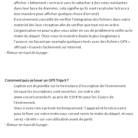
afficher « bêtement » un tracé sans le rattacher à des voies existantes
dans leur base de données, cela signifie qu’ils vont recalculer la trace à
leur manière pour afficher quelque chose d’erroné).
Il est vivement conseillé de vérifier l’intégration des fichiers dans votre
matériel dès leur réception afin de vérifier que tout est en ordre.
L’organisation ne pourra plus vous aider en cas de problème la veille ou le
matin du départ. Ôtez-vous le moindre doute le plus longtemps à
l’avance, en faisant par exemple quelques tests avec des fichiers GPX «
offroad » trouvés facilement sur Internet.
-
Retour en haut de la page
-
Comment puis-je louer un GPS Tripy II ?
L’option est disponible sur le formulaire d’inscription de l’événement
lorsque les inscriptions sont ouvertes, sur notre site
www.cocoricorando.fr, au prix de 110 € ttc pour les 3 jours de
l’événement.
Vous n’avez rien à prévoir techniquement : l’appareil et le nécessaire
pour le fixer sur votre moto vous seront remis le matin du départ, et vous
serez « briefé » sur son utilisation avant de partir.
-
Retour en haut de la page
-