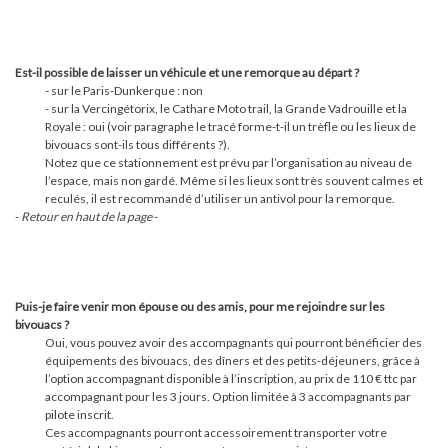
Est-il possible de laisser un véhicule et une remorque au départ ?
- sur le Paris-Dunkerque : non
- sur la Vercingétorix, le Cathare Moto trail, la Grande Vadrouille et la
Royale : oui (voir paragraphe le tracé forme-t-il un trèfle ou les lieux de
bivouacs sont-ils tous différents ?).
Notez que ce stationnement est prévu par l’organisation au niveau de
l’espace, mais non gardé. Même si les lieux sont très souvent calmes et
reculés, il est recommandé d’utiliser un antivol pour la remorque.
-
Retour en haut de la page
-
Puis-je faire venir mon épouse ou des amis, pour me rejoindre sur les
bivouacs ?
Oui, vous pouvez avoir des accompagnants qui pourront bénéficier des
équipements des bivouacs, des dîners et des petits-déjeuners, grâce à
l’option accompagnant disponible à l’inscription, au prix de 110 € ttc par
accompagnant pour les 3 jours. Option limitée à 3 accompagnants par
pilote inscrit.
Ces accompagnants pourront accessoirement transporter votre