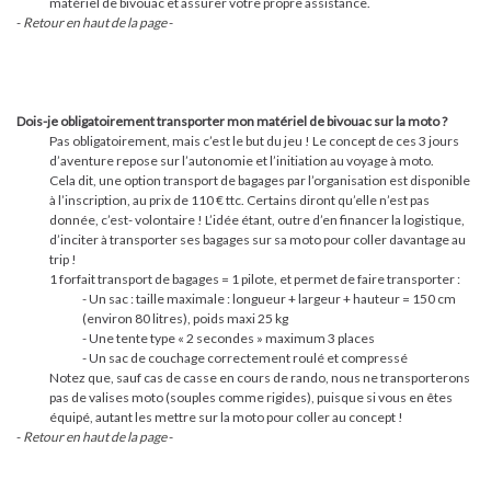
matériel de bivouac et assurer votre propre assistance.
-
Retour en haut de la page
-
Dois-je obligatoirement transporter mon matériel de bivouac sur la moto ?
Pas obligatoirement, mais c’est le but du jeu ! Le concept de ces 3 jours
d’aventure repose sur l’autonomie et l’initiation au voyage à moto.
Cela dit, une option transport de bagages par l’organisation est disponible
à l’inscription, au prix de 110 € ttc. Certains diront qu’elle n’est pas
donnée, c’est- volontaire ! L’idée étant, outre d’en financer la logistique,
d’inciter à transporter ses bagages sur sa moto pour coller davantage au
trip !
1 forfait transport de bagages = 1 pilote, et permet de faire transporter :
- Un sac : taille maximale : longueur + largeur + hauteur = 150 cm
(environ 80 litres), poids maxi 25 kg
- Une tente type « 2 secondes » maximum 3 places
- Un sac de couchage correctement roulé et compressé
Notez que, sauf cas de casse en cours de rando, nous ne transporterons
pas de valises moto (souples comme rigides), puisque si vous en êtes
équipé, autant les mettre sur la moto pour coller au concept !
-
Retour en haut de la page
-