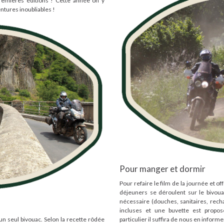
premières éditions ! Cette année on y
ntures inoubliables !
Pour manger et dormir
Pour refaire le film de la journée et off
déjeuners se déroulent sur le bivoua
nécessaire (douches, sanitaires, recha
incluses et une buvette est propos
un seul bivouac. Selon la recette rôdée
particulier il suffira de nous en inform