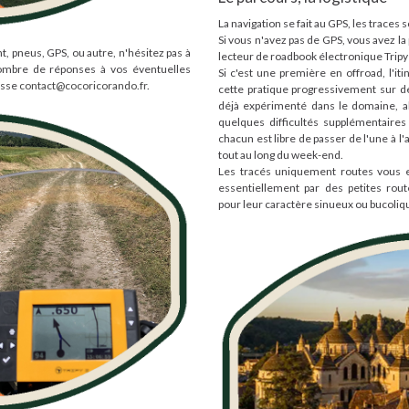
La navigation se fait au GPS, les traces
Si vous n'avez pas de GPS, vous avez la p
, pneus, GPS, ou autre, n'hésitez pas à
lecteur de roadbook électronique Tripy I
ombre de réponses à vos éventuelles
Si c'est une première en offroad, l'i
esse
contact@cocoricorando.fr
.
cette pratique progressivement sur des
déjà expérimenté dans le domaine, al
quelques difficultés supplémentaires 
chacun est libre de passer de l'une à l'
tout au long du week-end.
Les tracés uniquement routes vous 
essentiellement par des petites rou
pour leur caractère sinueux ou bucoliq