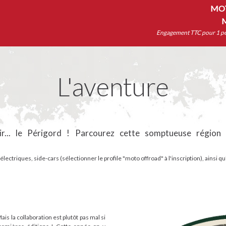
MOT
Engagement TTC pour 1 per
L'aventure
ir... le Périgord ! Parcourez cette somptueuse région
lectriques, side-cars (sélectionner le profile "moto offroad" à l'inscription), ainsi q
Mais la collaboration est plutôt pas mal si