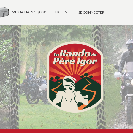
MES ACHATS /
0,00 €
FR
EN
SE CONNECTER