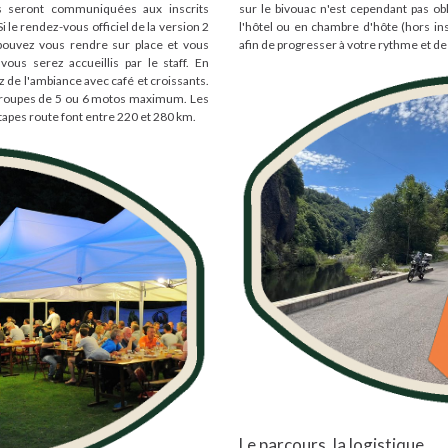
es seront communiquées aux inscrits
sur le bivouac n'est cependant pas obl
 le rendez-vous officiel de la version 2
l'hôtel ou en chambre d'hôte (hors ins
 pouvez vous rendre sur place et vous
afin de progresser à votre rythme et de 
vous serez accueillis par le staff. En
z de l'ambiance avec café et croissants.
s groupes de 5 ou 6 motos maximum. Les
apes route font entre 220 et 280 km.
Le parcours, la logistique