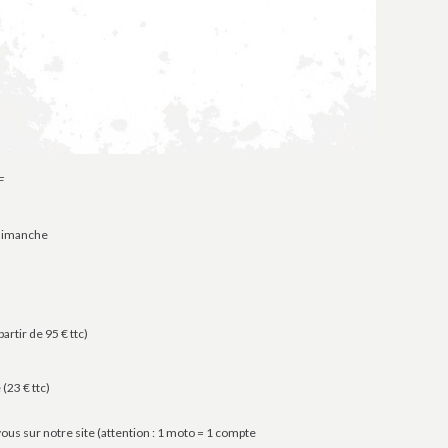
F
 dimanche
artir de 95 € ttc)
 (23 € ttc)
us sur notre site (attention : 1 moto = 1 compte