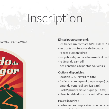
Inscription
L'inscription comprend :
 du 23 au 24 mai 2026.
- les traces aux formats GPX, TRB et PD
- les accès aux terrains de bivouacs
- l'accès aux sanitaires
- les petits-déjeuners du samedi et du
- le dîner du samedi
- des centaines de photos souvenirs
Options disponibles :
- location GPS Tripy II (75 € ttc)
- forfait accompagnant (ou passager) (à p
- dîner du vendredi soir (23 € ttc)
- Pack 2 paniers pique-nique (20 € ttc)
- dîner final du dimanche soir à l'arrivée
Pour s'inscrire :
- créez votre compte et/ou connectez-vo